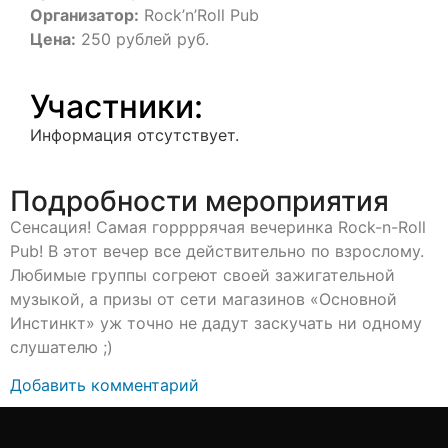
Организатор:
Rock’n’Roll Pub
Цена:
250 рублей руб.
Участники:
Информация отсутствует.
Подробности мероприятия
Сенсация! Самая горрррячая вечеринка Rock-n-Roll
Pub! В этот вечер все действительно по взрослому.
Любимые группы согреют своей зажигательной
музыкой, а призы от сети магазинов «Основной
Инстинкт» уж точно не дадут заскучать ни одному
слушателю ;)
Добавить комментарий