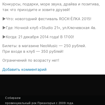
Конкурсы, подарки, море звука, драйва и позитива,
так что приходите и зовите друзей!
►Что: новогодний фестиваль ROCK-ЁЛКА 2015!
►Где: Ночной клуб «Studio 21», ул.Ключевская 4в.
►Когда: 21 декабря 2014 года! В 17:00!
Билеты: в магазине NeoMusic — 250 рублей.
При входе в клуб — 350 рублей!
Ограничений по возрасту нет!
Добавить комментарий
Собираем
провинциальный рок Приангарья с 2009 года.