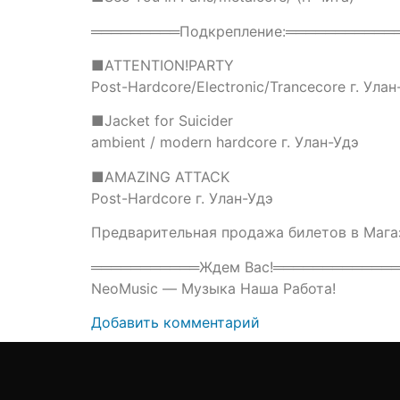
═════════Подкрепление:═══════════
■ATTENTION!PARTY
Post-Hardcore/Electronic/Trancecore г. Улан
■Jacket for Suicider
ambient / modern hardcore г. Улан-Удэ
■AMAZING ATTACK
Post-Hardcore г. Улан-Удэ
Предварительная продажа билетов в Магази
═══════════Ждем Вас!════════════
NeoMusic — Музыка Наша Работа!
Добавить комментарий