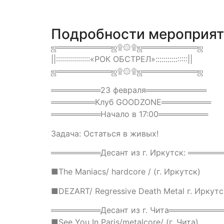
Подробности мероприя
ஜ══════════ஜ۩۞۩ஜ══════════ஜ
||:::::::::::::::::«РОК ОБСТРЕЛ»::::::::::::::::||
ஜ══════════ஜ۩۞۩ஜ══════════ஜ
═════════23 февраля═══════════
════════Клуб GOODZONE═════════
═════════Начало в 17:00═════════
Задача: Остаться в живых!
═════════Десант из г. Иркутск: ══════
■The Maniacs/ hardcore / (г. Иркутск)
■DEZART/ Regressive Death Metal г. Иркутс
═════════Десант из г. Чита═════════
■See You In Paris/metalcore/ (г. Чита)