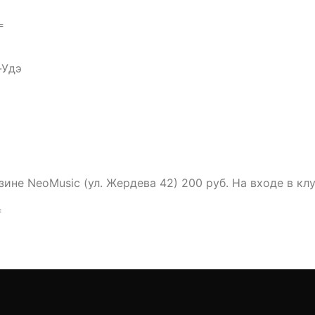
═
-Удэ
не NeoMusic (ул. Жердева 42) 200 руб. На входе в клу
═