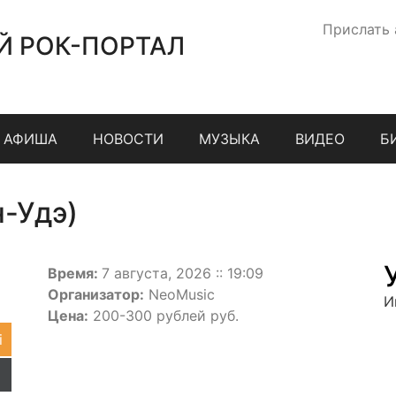
Прислать
Й РОК-ПОРТАЛ
АФИША
НОВОСТИ
МУЗЫКА
ВИДЕО
Б
н-Удэ)
Время:
7 августа, 2026 :: 19:09
Организатор:
NeoMusic
И
Цена:
200-300 рублей руб.
i