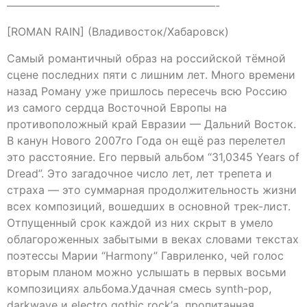
———————————————————-
[ROMAN RAIN] (Владивосток/Хабаровск)
Самый романтичный образ на российской тёмной
сцене последних пяти с лишним лет. Много времени
назад Роману уже пришлось пересечь всю Россию
из самого сердца Восточной Европы на
противоположный край Евразии — Дальний Восток.
В канун Нового 2007го Года он ещё раз перелетел
это расстояние. Его первый альбом “31,0345 Years of
Dread”. Это загадочное число лет, лет трепета и
страха — это суммарная продолжительность жизни
всех композиций, вошедших в основной трек-лист.
Отпущенный срок каждой из них скрыт в умело
облагороженных забытыми в веках словами текстах
поэтессы Марии “Harmony” Гавриленко, чей голос
вторым планом можно услышать в первых восьми
композициях альбома.Удачная смесь synth-pop,
darkwave и electro gothic rock’а, пропитанная