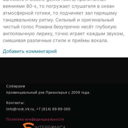
веяниями 80-х, то погружает слушателя в океан
атмосферной готики, то подчиняет зал парящему
танцевальному ритму. Сильный и оригинальный
чистый голос Романа безупречно несёт глубокую
англоязычную лирику, точно играет каждым звуком,
смешивая различные стили и приёмы вокала.
Добавить комментарий
Собираем
провинциальный рок Приангарья с 2009 года.
Контакты:
info@rock.irk.ru, +7 (914) 89-89-360
Политика конфиденциальности