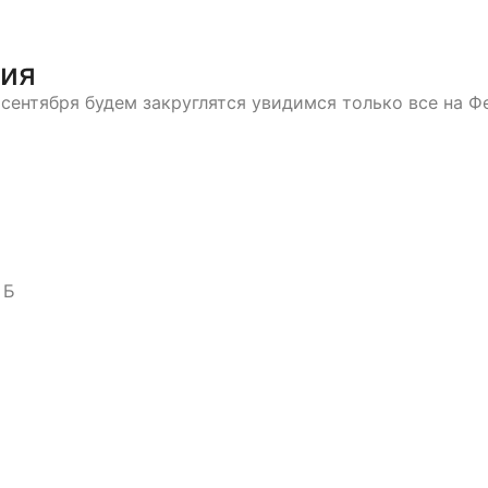
тия
 сентября будем закруглятся увидимся только все на Ф
 Б