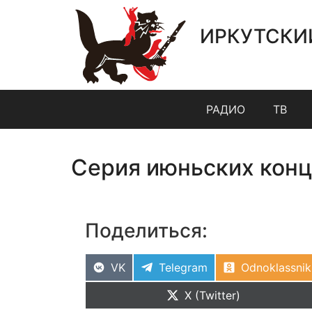
ИРКУТСКИ
РАДИО
ТВ
Серия июньских конц
Поделиться:
VK
Telegram
Odnoklassnik
X (Twitter)