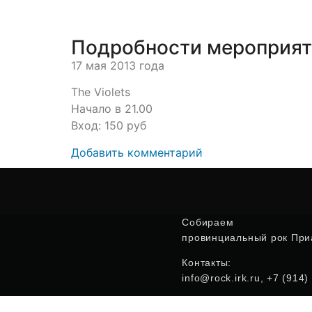
Подробности мероприя
17 мая 2013 года
The Violets
Начало в 21.00
Вход: 150 руб
Добавить комментарий
Собираем
провинциальный рок Приа
Контакты:
info@rock.irk.ru, +7 (914