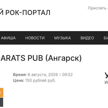
Прислать
Й РОК-ПОРТАЛ
АФИША
НОВОСТИ
МУЗЫКА
ВИДЕО
Б
ARATS PUB (Ангарск)
Время:
8 августа, 2026 :: 09:52
Цена:
150 рублей руб.
И
i