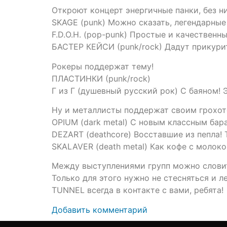
Откроют концерт энергичные панки, без ни
SKAGE (punk) Можно сказать, легендарные
F.D.O.H. (pop-punk) Простые и качественны
БАСТЕР КЕЙСИ (punk/rock) Дадут прикури
Рокеры поддержат тему!
ПЛАСТИНКИ (punk/rock)
Г из Г (душевный русский рок) С баяном! 
Ну и металлисты поддержат своим грохот
OPIUM (dark metal) С новым классным ба
DEZART (deathcore) Восставшие из пепла! 
SKALAVER (death metal) Как кофе с молок
Между выступлениями групп можно словит
Только для этого нужно не стесняться и ле
TUNNEL всегда в контакте с вами, ребята!
Добавить комментарий