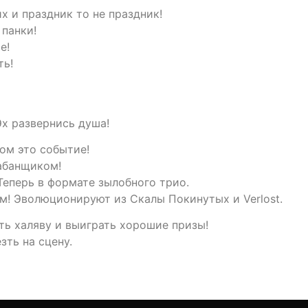
х и праздник то не праздник!
 панки!
е!
ть!
Эх развернись душа!
ом это событие!
рабанщиком!
Теперь в формате зылобного трио.
ом! Эволюционируют из Скалы Покинутых и Verlost.
ь халяву и выиграть хорошие призы!
зть на сцену.