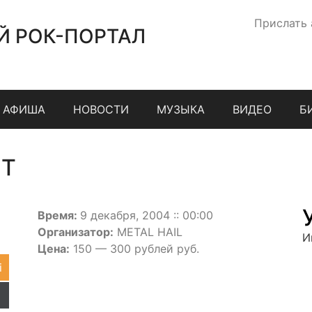
Прислать
Й РОК-ПОРТАЛ
АФИША
НОВОСТИ
МУЗЫКА
ВИДЕО
Б
ST
Время:
9 декабря, 2004 :: 00:00
Организатор:
METAL HAIL
И
Цена:
150 — 300 рублей руб.
i