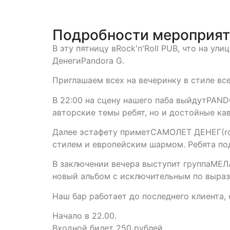
Подробности мероприя
В эту пятницу вRock'n'Roll PUB, что на у
ДенегиPandora G.
Приглашаем всех на вечеринку в стиле в
В 22:00 на сцену нашего паба выйдутPAND
авторские темы ребят, но и достойные ка
Далее эстафету приметСАМОЛЕТ ДЕНЕГ(rock
стилем и европейским шармом. Ребята под
В заключении вечера выступит группаМЕЛА
новый альбом с исключительным по выраз
Наш бар работает до последнего клиента,
Начало в 22.00.
Входной билет 250 рублей.