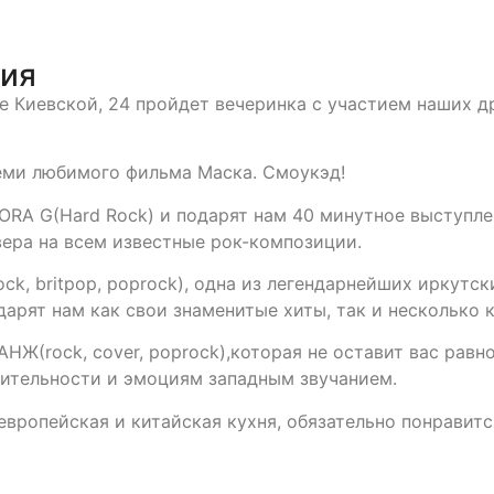
тия
лице Киевской, 24 пройдет вечеринка с участием наших
семи любимого фильма Маска. Смоукэд!
ORA G(Hard Rock) и подарят нам 40 минутное выступле
вера на всем известные рок-композиции.
, britpop, poprock), одна из легендарнейших иркутск
арят нам как свои знаменитые хиты, так и несколько к
НЖ(rock, cover, poprock),которая не оставит вас рав
ительности и эмоциям западным звучанием.
 европейская и китайская кухня, обязательно понравит