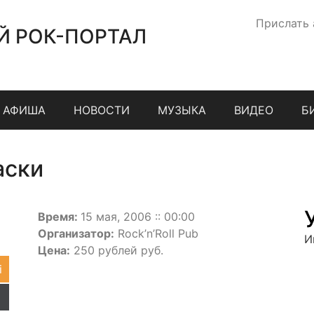
Прислать
Й РОК-ПОРТАЛ
АФИША
НОВОСТИ
МУЗЫКА
ВИДЕО
Б
аски
Время:
15 мая, 2006 :: 00:00
Организатор:
Rock’n’Roll Pub
И
Цена:
250 рублей руб.
i