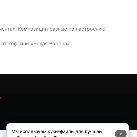
ментал. Композиции разные по настроению
 от кофейни «Белая Ворона».
и
Мы используем куки-файлы для лучшей
x