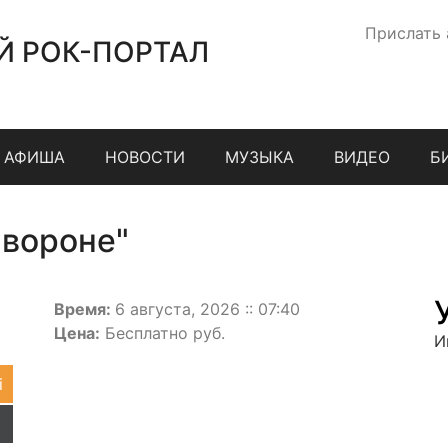
Прислать
Й РОК-ПОРТАЛ
АФИША
НОВОСТИ
МУЗЫКА
ВИДЕО
Б
 вороне"
Время:
6 августа, 2026 :: 07:40
Цена:
Бесплатно руб.
И
i