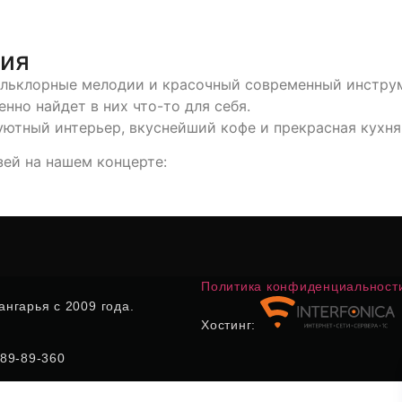
тия
фольклорные мелодии и красочный современный инстру
нно найдет в них что-то для себя.
уютный интерьер, вкуснейший кофе и прекрасная кухня
ей на нашем концерте:
Политика конфиденциальност
нгарья с 2009 года.
Хостинг:
) 89-89-360