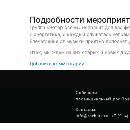
Подробности мероприя
Группа «Ветер осени» исполнит для вас 
и энергетике, и каждый слушатель непреме
Впечатление от музыки приятно дополнят 
Итак, мы ждем наших старых и новых друз
Добавить комментарий
Собираем
провинциальный рок Приа
Контакты:
info@rock.irk.ru, +7 (914