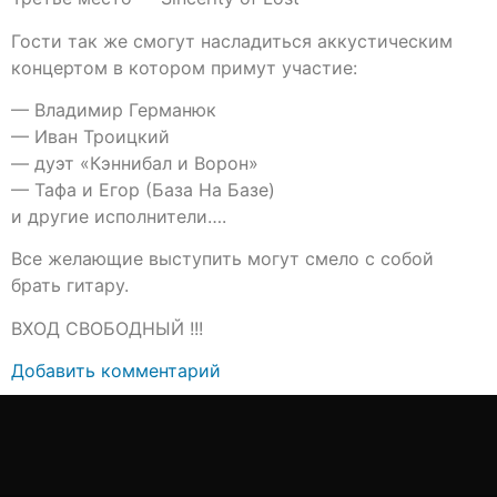
Гости так же смогут насладиться аккустическим
концертом в котором примут участие:
— Владимир Германюк
— Иван Троицкий
— дуэт «Кэннибал и Ворон»
— Тафа и Егор (База На Базе)
и другие исполнители….
Все желающие выступить могут смело с собой
брать гитару.
ВХОД СВОБОДНЫЙ !!!
Добавить комментарий