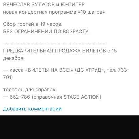
ВЯЧЕСЛАВ БУТУСОВ и Ю-ПИТЕР
новая концертная программа «10 шагов»
Сбор гостей в 19 часов.
БЕЗ ОГРАНИЧЕНИЙ ПО ВОЗРАСТУ!
==============================
ПРЕДВАРИТЕЛЬНАЯ ПРОДАЖА БИЛЕТОВ с 15
декабря:
— касса «БИЛЕТЫ НА ВСЕ!» (ДС «ТРУД», тел. 733-
701)
телефон для справок:
— 662-786 (справочная STAGE ACTION)
Добавить комментарий