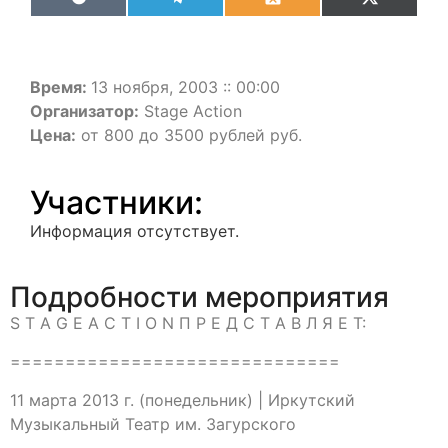
VK
Telegram
Odnoklassniki
X
(Twitter)
Время:
13 ноября, 2003 :: 00:00
Организатор:
Stage Action
Цена:
от 800 до 3500 рублей руб.
Участники:
Информация отсутствует.
Подробности мероприятия
S T A G E A C T I O N П Р Е Д С Т А В Л Я Е Т:
==============================
11 марта 2013 г. (понедельник) | Иркутский
Музыкальный Театр им. Загурского