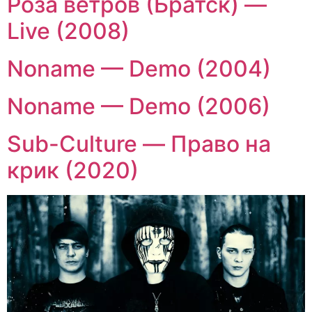
Роза ветров (Братск) —
Live (2008)
Noname — Demo (2004)
Noname — Demo (2006)
Sub-Culture — Право на
крик (2020)