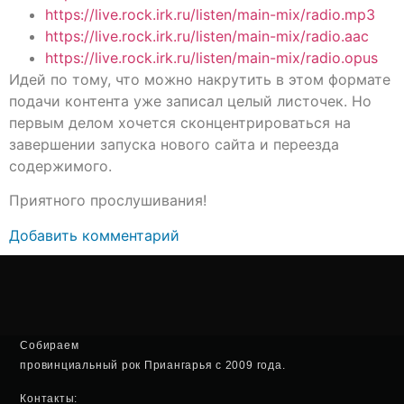
https://live.rock.irk.ru/listen/main-mix/radio.mp3
https://live.rock.irk.ru/listen/main-mix/radio.aac
https://live.rock.irk.ru/listen/main-mix/radio.opus
Идей по тому, что можно накрутить в этом формате
подачи контента уже записал целый листочек. Но
первым делом хочется сконцентрироваться на
завершении запуска нового сайта и переезда
содержимого.
Приятного прослушивания!
Добавить комментарий
Собираем
провинциальный рок Приангарья с 2009 года.
Контакты: